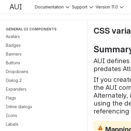
AUI
Documentation
Support
Version 11.0
CSS varia
GENERAL UI COMPONENTS
Avatars
Badges
Summar
Banners
AUI defines 
Buttons
predates At
Dropdowns
If you creat
Dialog 2
the AUI com
Expanders
Alternately
Flags
using the de
Inline dialogs
referencing 
Icons
Labels
Mappin