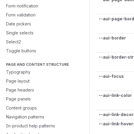
Form notification
Form validation
--aui-page-bor
Date pickers
Single selects
--aui-border
Select2
Toggle buttons
--aui-border-st
PAGE AND CONTENT STRUCTURE
Typography
--aui-focus
Page layout
Page headers
--aui-link-color
Page panels
Content groups
--aui-link-decor
Navigation patterns
--aui-link-hover
In-product help patterns