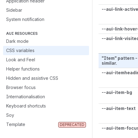
Application header
--aui-link-activ
Sidebar
System notification
--aui-link-hove
AUI RESOURCES
--aui-link-visite
Dark mode
CSS variables
"Item" pattern -
Look and Feel
similar.
Helper functions
--aui-itemheadi
Hidden and assistive CSS
Browser focus
--aui-item-bg
Internationalisation
Keyboard shortcuts
--aui-item-text
Soy
Template
DEPRECATED
--aui-item-focu