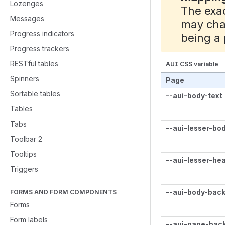
Lozenges
The exac
Messages
may cha
Progress indicators
being a 
Progress trackers
RESTful tables
AUI CSS variable
Spinners
Page
Sortable tables
--aui-body-text
Tables
Tabs
--aui-lesser-bo
Toolbar 2
Tooltips
--aui-lesser-he
Triggers
--aui-body-bac
FORMS AND FORM COMPONENTS
Forms
Form labels
--aui-page-bac