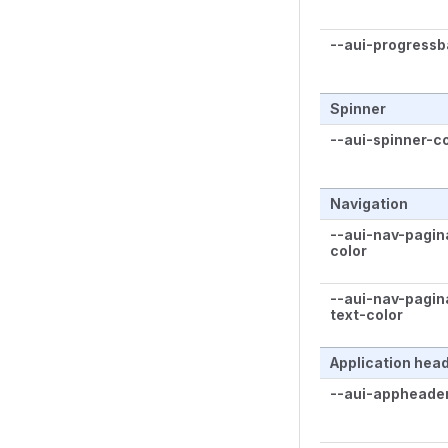
--aui-progressb
Spinner
--aui-spinner-co
Navigation
--aui-nav-pagin
color
--aui-nav-pagin
text-color
Application hea
--aui-appheade